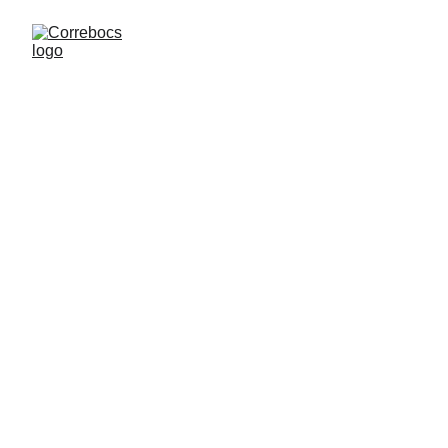
CORREBOCS I - 
07.04.13
Arribades - Correbocs