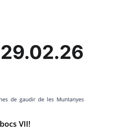
INICI
CORREBOCS VII
MÈDIA
 29.02.26
nes de gaudir de les Muntanyes
bocs VII!