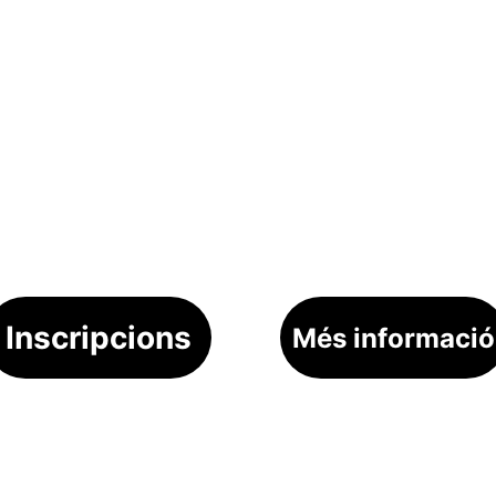
Inscripcions
Més informació
CONTACTE
CIALS
info@correbocs