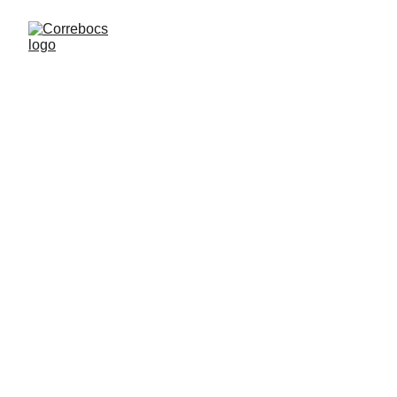
MULTIMEDIA 
CORREBOCS
Mira les imatges de totes les 
edicions de la Correbocs!